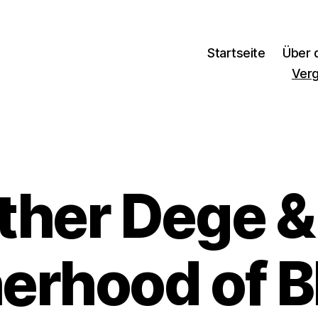
Startseite
Über d
Ver
ther Dege &
erhood of B