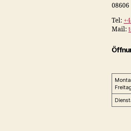
08606 
Tel:
+4
Mail:
Öffnu
Montag
Freita
Diens