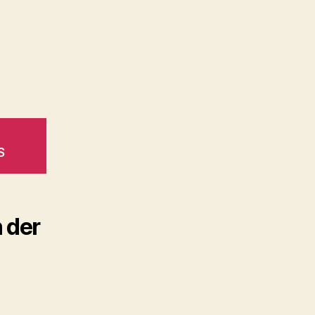
E
S
 der