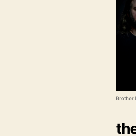
Brother 
th