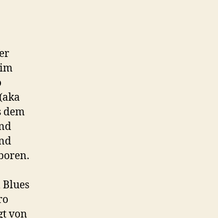
er
 im
o
 (aka
s dem
und
und
boren.
 Blues
ro
gt von