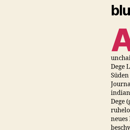
blu
unchai
Dege L
Süden 
Journa
indian
Dege (
ruhelo
neues 
beschw