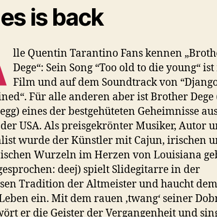
es is back
A
lle Quentin Tarantino Fans kennen „Broth
Dege“: Sein Song “Too old to die young“ ist
Film und auf dem Soundtrack von “Djang
ned“. Für alle anderen aber ist Brother Dege
egg) eines der bestgehüteten Geheimnisse au
der USA. Als preisgekrönter Musiker, Autor 
list wurde der Künstler mit Cajun, irischen 
ischen Wurzeln im Herzen von Louisiana ge
gesprochen: deej) spielt Slidegitarre in der
sen Tradition der Altmeister und haucht dem
Leben ein. Mit dem rauen ‚twang‘ seiner Dob
ört er die Geister der Vergangenheit und sin