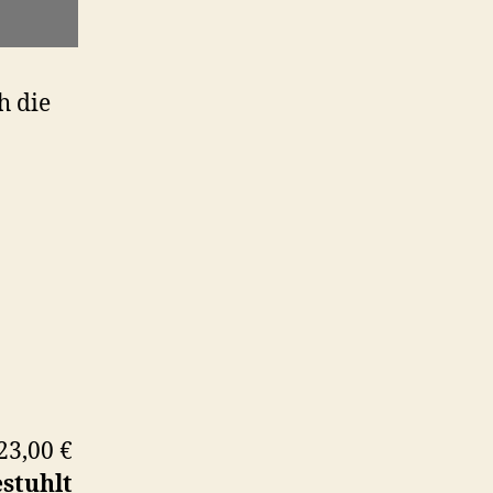
h die
23,00 €
estuhlt