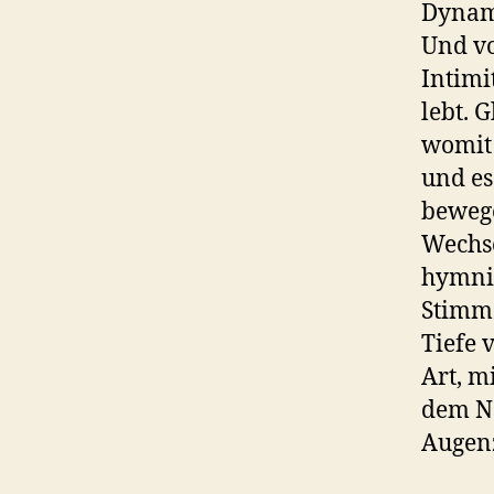
Dynami
Und vo
Intimi
lebt. 
womit 
und es
bewege
Wechse
hymnis
Stimme
Tiefe 
Art, m
dem Nä
Augen