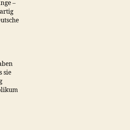
änge –
artig
eutsche
haben
 sie
g
blikum