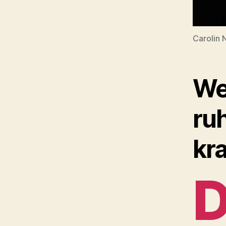
Carolin 
We
ru
kr