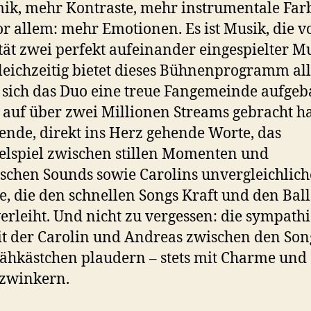
k, mehr Kontraste, mehr instrumentale Far
r allem: mehr Emotionen. Es ist Musik, die v
tät zwei perfekt aufeinander eingespielter M
Gleichzeitig bietet dieses Bühnenprogramm all
sich das Duo eine treue Fangemeinde aufgeb
 auf über zwei Millionen Streams gebracht ha
nde, direkt ins Herz gehende Worte, das
lspiel zwischen stillen Momenten und
chen Sounds sowie Carolins unvergleichlich
, die den schnellen Songs Kraft und den Bal
verleiht. Und nicht zu vergessen: die sympath
it der Carolin und Andreas zwischen den Son
hkästchen plaudern – stets mit Charme und
zwinkern.