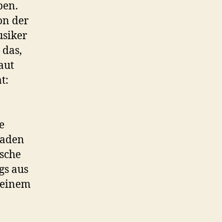
ben.
on der
usiker
 das,
aut
t:
e
laden
ische
gs aus
 einem