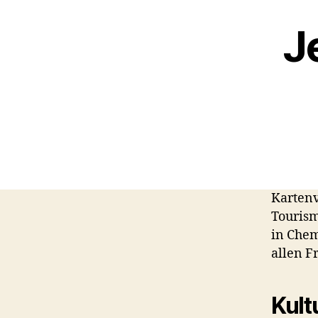
J
Kartenv
Tourism
in Chem
allen F
Kult