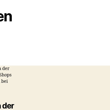
en
n der
-Shops
 bei
 der