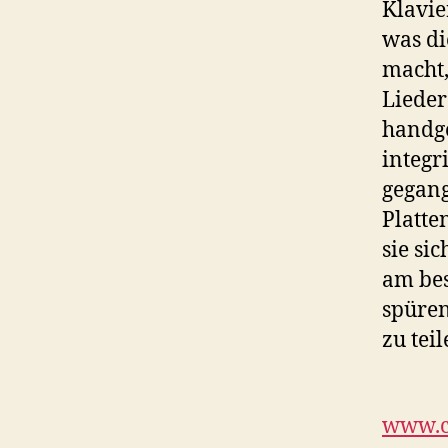
Klavie
was di
macht,
Liede
handge
integr
gegang
Platte
sie si
am bes
spüren
zu teil
www.c